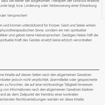
 dass bei keiner der aufgeführten Therapien der Eindruck erweckt
runde liegt, bzw. Linderung oder Verbesserung einer Erkrankung
 oder Versprechen!
und können unterstützend für Körper, Geist und Seele wirken.
hysiotherapeutischen Sinne, sondern ein rein spiritueller
iker und geben keine Heilversprechen. Geistiges Heilen hilft die
pirituelle Kraft des Geistes ersetzt keine ärtzlich verordneten
ene Inhalte auf diesen Seiten nach den allgemeinen Gesetzen
nbieter jedoch nicht verpflichtet, übermittelte oder gespeicherte
zu forschen, die auf eine rechtswidrige Tätigkeit hinweisen.
ng von Informationen nach den allgemeinen Gesetzen bleiben
 erst ab dem Zeitpunkt der Kenntnis einer konkreten
echenden Rechtsverletzungen werden wir diese Inhalte