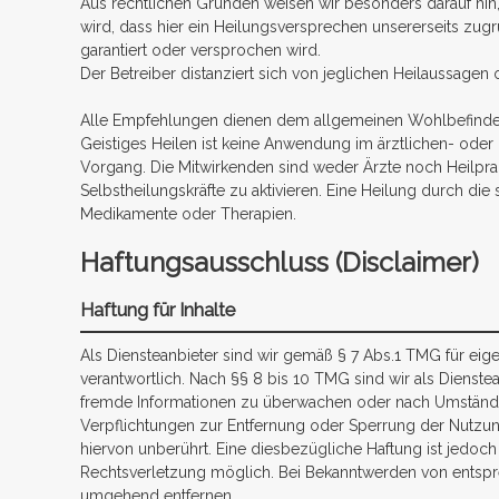
Aus rechtlichen Gründen weisen wir besonders darauf hin,
wird, dass hier ein Heilungsversprechen unsererseits zug
garantiert oder versprochen wird.
Der Betreiber distanziert sich von jeglichen Heilaussagen
Alle Empfehlungen dienen dem allgemeinen Wohlbefinden 
Geistiges Heilen ist keine Anwendung im ärztlichen- oder p
Vorgang. Die Mitwirkenden sind weder Ärzte noch Heilprakt
Selbstheilungskräfte zu aktivieren. Eine Heilung durch die s
Medikamente oder Therapien.
Haftungsausschluss (Disclaimer)
Haftung für Inhalte
Als Diensteanbieter sind wir gemäß § 7 Abs.1 TMG für eig
verantwortlich. Nach §§ 8 bis 10 TMG sind wir als Dienstea
fremde Informationen zu überwachen oder nach Umständen 
Verpflichtungen zur Entfernung oder Sperrung der Nutzu
hiervon unberührt. Eine diesbezügliche Haftung ist jedoch
Rechtsverletzung möglich. Bei Bekanntwerden von entspr
umgehend entfernen.